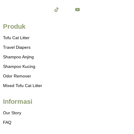
T
J
Y
i
k
o
k
i
u
t
-
t
Produk
o
i
u
k
n
b
Tofu Cat Litter
s
e
t
Travel Diapers
a
g
Shampoo Anjing
r
a
Shampoo Kucing
m
-
Odor Remover
1
-
Mixed Tofu Cat Litter
l
i
g
h
Informasi
t
Our Story
FAQ