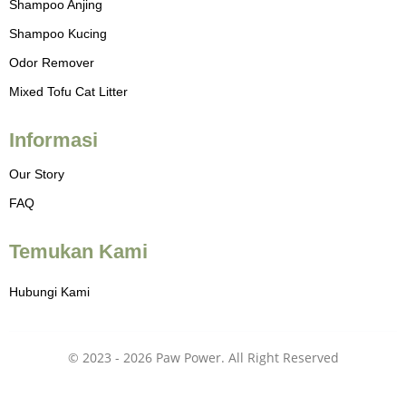
Shampoo Anjing
r
a
Shampoo Kucing
m
-
Odor Remover
1
-
Mixed Tofu Cat Litter
l
i
g
h
Informasi
t
Our Story
FAQ
Temukan Kami
Hubungi Kami
© 2023 - 2026 Paw Power. All Right Reserved