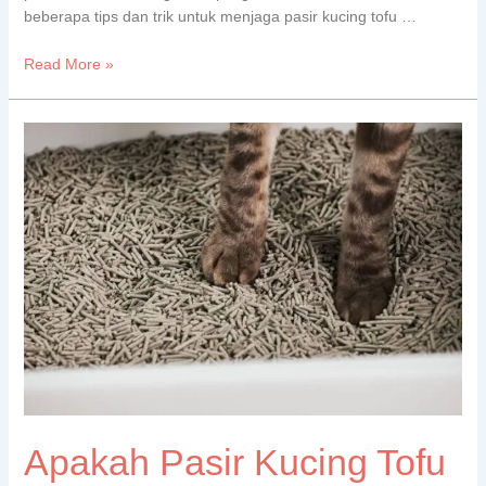
beberapa tips dan trik untuk menjaga pasir kucing tofu …
Read More »
Apakah
Pasir
Kucing
Tofu
Bisa
Dicuci?
Apakah Pasir Kucing Tofu