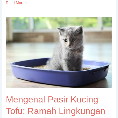
Read More »
Mengenal
Pasir
Kucing
Tofu:
Ramah
Lingkungan
dan
Berkualitas
Tinggi
Mengenal Pasir Kucing
Tofu: Ramah Lingkungan