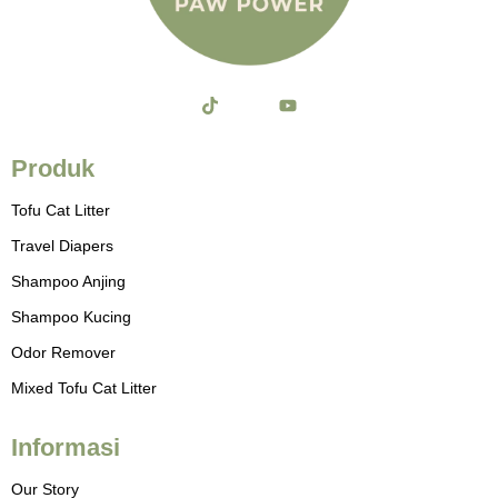
T
J
Y
i
k
o
k
i
u
t
-
t
Produk
o
i
u
k
n
b
Tofu Cat Litter
s
e
t
Travel Diapers
a
g
Shampoo Anjing
r
a
Shampoo Kucing
m
-
Odor Remover
1
-
Mixed Tofu Cat Litter
l
i
g
h
Informasi
t
Our Story