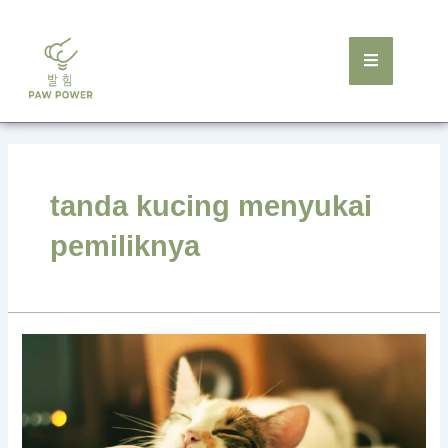
Skip
to
content
tanda kucing menyukai
pemiliknya
Tanda
Kucing
Menyukai
Pemiliknya