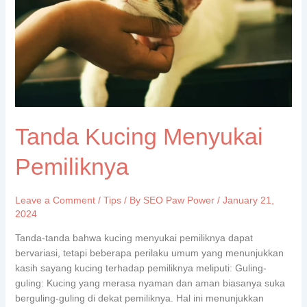
Tanda Kucing Menyukai
Pemiliknya
Leave a Comment
/
Tips
/ By
SEO Paw Power
/
January 21,
2024
Tanda-tanda bahwa kucing menyukai pemiliknya dapat
bervariasi, tetapi beberapa perilaku umum yang menunjukkan
kasih sayang kucing terhadap pemiliknya meliputi: Guling-
guling: Kucing yang merasa nyaman dan aman biasanya suka
berguling-guling di dekat pemiliknya. Hal ini menunjukkan