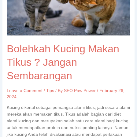
Bolehkah Kucing Makan
Tikus ? Jangan
Sembarangan
Leave a Comment
/
Tips
/ By
SEO Paw Power
/
February 26,
2024
Kucing dikenal sebagai pemangsa alami tikus, jadi secara alami
mereka akan memakan tikus. Tikus adalah bagian dari diet
alami kucing dan merupakan salah satu cara alami bagi kucing
untuk mendapatkan protein dan nutrisi penting lainnya. Namun,
jika kucing Anda telah divaksinasi atau mendapat perlakuan