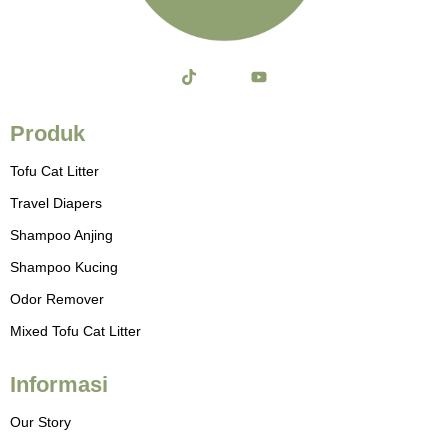
T
J
Y
i
k
o
k
i
u
t
-
t
Produk
o
i
u
k
n
b
Tofu Cat Litter
s
e
t
Travel Diapers
a
g
Shampoo Anjing
r
a
Shampoo Kucing
m
-
Odor Remover
1
-
Mixed Tofu Cat Litter
l
i
g
h
Informasi
t
Our Story