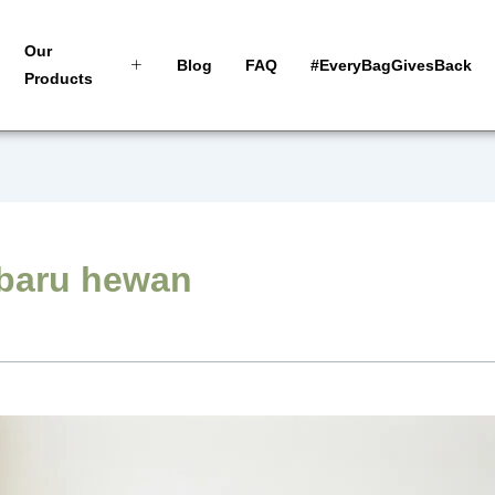
Our
Blog
FAQ
#EveryBagGivesBack
Products
 baru hewan