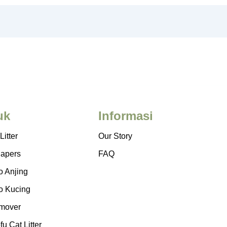
uk
Informasi
Litter
Our Story
iapers
FAQ
 Anjing
 Kucing
mover
u Cat Litter