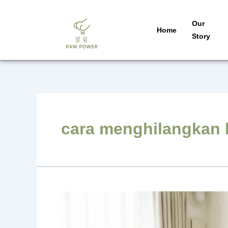
Skip
to
Our
Home
content
Story
cara menghilangkan
Bukan
Karena
Kurang