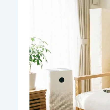
Bersih,
Ini
Penyebab
Bau
Hewan
Sulit
Hilang
di
Rumah