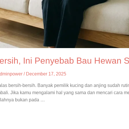
rsih, Ini Penyebab Bau Hewan Su
dminpower
/
December 17, 2025
las bersih-bersih. Banyak pemilik kucing dan anjing sudah rut
kembali. Jika kamu mengalami hal yang sama dan mencari cara me
alahnya bukan pada …