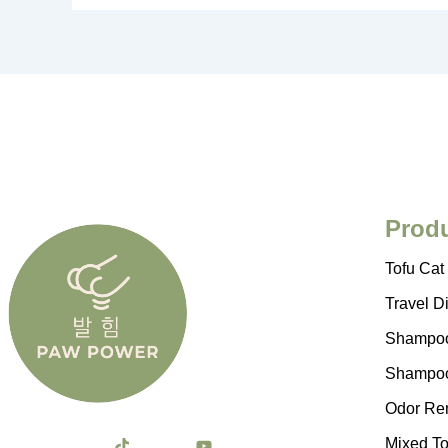
Prod
Tofu Cat 
Travel D
Shampoo
Shampoo
Odor Re
T
J
Y
Mixed Tof