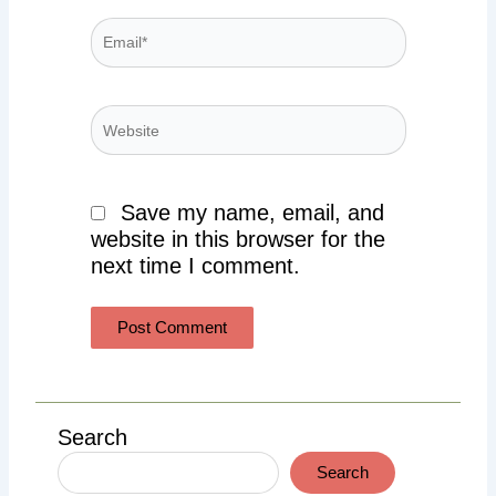
Email*
Website
Save my name, email, and
website in this browser for the
next time I comment.
Search
Search