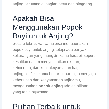
anjing, terutama di bagian perut dan pinggang.
Apakah Bisa
Menggunakan Popok
Bayi untuk Anjing?
Secara teknis, ya, kamu bisa menggunakan
popok bayi untuk anjing, tetapi ada banyak
kekurangan yang mungkin kamu hadapi, seperti
kesulitan dalam menyesuaikan ukuran,
kebocoran, dan ketidaknyamanan bagi
anjingmu. Jika kamu benar-benar ingin menjaga
kebersihan dan kenyamanan anjingmu,
menggunakan
popok anjing
adalah pilihan
yang lebih bijaksana.
Pilihan Terbaik untuk