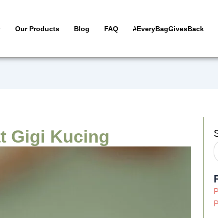
y
Our Products
Blog
FAQ
#EveryBagGivesBack
t Gigi Kucing
P
P