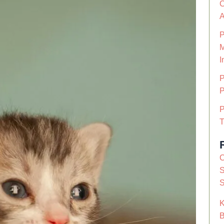
C
A
P
M
I
P
P
P
T
C
S
S
K
B