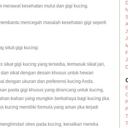
D
am merawat kesehatan mulut dan gigi kucing.
N
S
 membantu mencegah masalah kesehatan gigi seperti
A
J
J
M
g sikat gigi kucing:
F
J
 sikat gigi kucing yang tersedia, termasuk sikat jari,
D
t, dan sikat dengan desain khusus untuk hewan
suai dengan ukuran dan preferensi kucing Anda.
E
an pasta gigi khusus yang dirancang untuk kucing.
O
han-bahan yang mungkin berbahaya bagi kucing jika
P
us kucing memiliki formula yang aman jika terjadi
P
T
T
enghindari stres pada kucing, kenalkan mereka