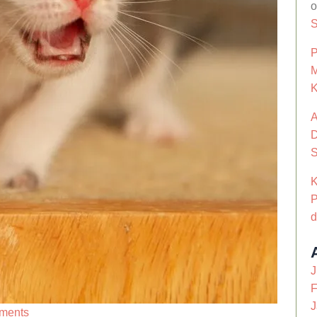
P
M
K
A
D
S
K
d
J
F
J
ments